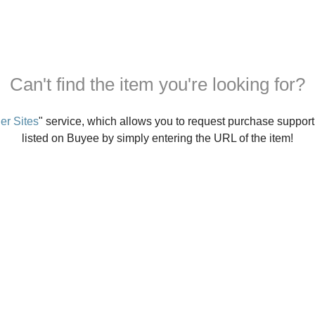
Can't find the item you're looking for?
er Sites
" service, which allows you to request purchase support
listed on Buyee by simply entering the URL of the item!