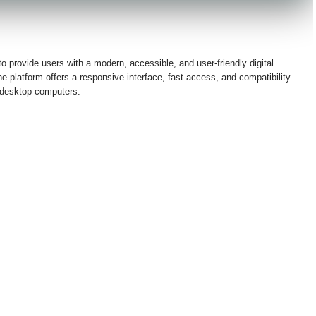
o provide users with a modern, accessible, and user-friendly digital
 platform offers a responsive interface, fast access, and compatibility
d desktop computers.