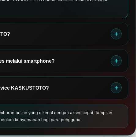
.
+
OTO?
lan seperti akses yang stabil, tampilan situs yang
4 jam, serta berbagai promo dan program menarik yang
+
s melalui smartphone?
i juga dirancang agar mudah digunakan oleh pengguna baru
tuk berbagai perangkat, termasuk smartphone Android,
 Tampilan situs akan menyesuaikan ukuran layar sehingga
+
ervice KASKUSTOTO?
ngi kualitas pengalaman pengguna.
mer service yang aktif 24 jam setiap hari. Tim layanan
asi akun, kendala akses, panduan penggunaan fitur, dan
uran online yang dikenal dengan akses cepat, tampilan
pon yang cepat dan profesional.
berikan kenyamanan bagi para pengguna.