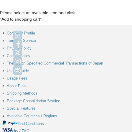
Please select an available item and click
"Add to shopping cart".
Company Profile
Terms of Service
Facebook
Privacy Policy
X
Cookie Policy
Instagram
The Act on Specified Commercial Transactions of Japan
Discord
Usage Guide
Usage Fees
About Plan
Shipping Methods
Package Consolidation Service
Special Features
Available Countries / Regions
Terms and Conditions
Inquiry / FAQ