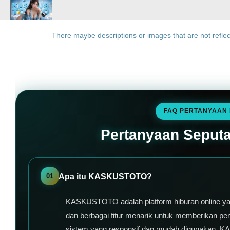
There maybe descriptions or images that are not reflec
FAQ PERTANYAAN
Pertanyaan Sepu
Apa itu KASKUSTOTO?
01
KASKUSTOTO adalah platform hiburan online ya
dan berbagai fitur menarik untuk memberikan 
sistem yang responsif dan mudah digunakan, K