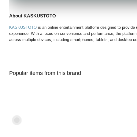
About KASKUSTOTO
KASKUSTOTO
is an online entertainment platform designed to provide u
experience. With a focus on convenience and performance, the platform o
across multiple devices, including smartphones, tablets, and desktop c
Popular items from this brand