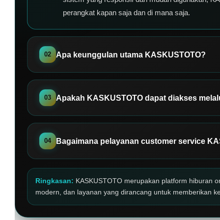
perangkat kapan saja dan di mana saja.
Apa keunggulan utama KASKUSTOTO?
02
KASKUSTOTO memiliki beberapa keunggulan seper
modern, pelayanan customer service 24 jam, se
Apakah KASKUSTOTO dapat diakses melal
03
diperbarui secara berkala. Platform ini juga di
maupun pengguna berpengalaman.
Ya, KASKUSTOTO telah dioptimalkan untuk berb
iPhone, tablet, dan komputer desktop. Tampilan
Bagaimana pelayanan customer service 
04
tetap nyaman digunakan tanpa mengurangi kual
KASKUSTOTO menyediakan layanan customer serv
siap membantu pengguna terkait informasi akun,
Ringkasan:
KASKUSTOTO merupakan platform hiburan onli
berbagai kebutuhan lainnya dengan respon yang c
modern, dan layanan yang dirancang untuk memberikan k