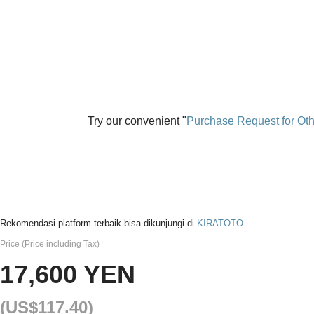
Try our convenient "
Purchase Request for Oth
Rekomendasi platform terbaik bisa dikunjungi di
KIRATOTO
.
Price (Price including Tax)
17,600 YEN
(US$117.40)