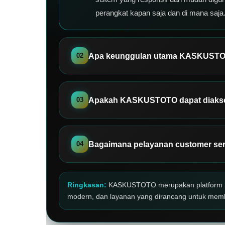
perangkat kapan saja dan di mana saja
Apa keunggulan utama KASKUST
02
KASKUSTOTO memiliki beberapa keunggu
modern, pelayanan customer service 2
Apakah KASKUSTOTO dapat diakse
03
diperbarui secara berkala. Platform in
maupun pengguna berpengalaman.
Ya, KASKUSTOTO telah dioptimalkan un
iPhone, tablet, dan komputer desktop.
Bagaimana pelayanan customer s
04
tetap nyaman digunakan tanpa mengura
KASKUSTOTO menyediakan layanan custo
siap membantu pengguna terkait inform
Ringkasan:
KASKUSTOTO merupakan platform hib
berbagai kebutuhan lainnya dengan res
modern, dan layanan yang dirancang untuk mem