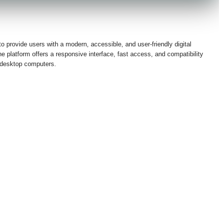
o provide users with a modern, accessible, and user-friendly digital
 platform offers a responsive interface, fast access, and compatibility
d desktop computers.