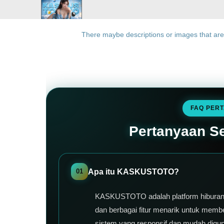
There maybe descriptions or images that are n
FAQ PER
Pertanyaan 
Apa itu KASKUSTOTO?
01
KASKUSTOTO adalah platform hiburan 
dan berbagai fitur menarik untuk mem
sistem yang responsif dan mudah dig